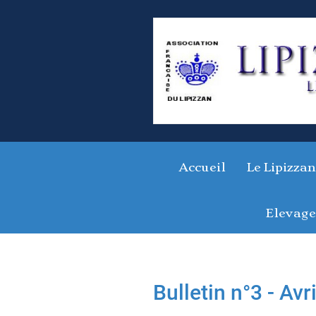
Accueil
Le Lipizzan
Elevage
Bulletin n°3 - Avr