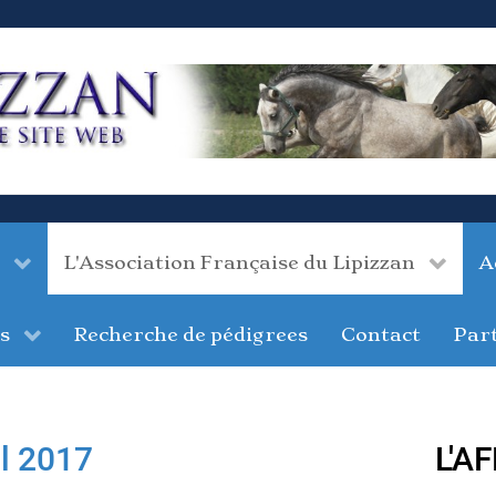
L'Association Française du Lipizzan
A
s
Recherche de pédigrees
Contact
Par
il 2017
L'A